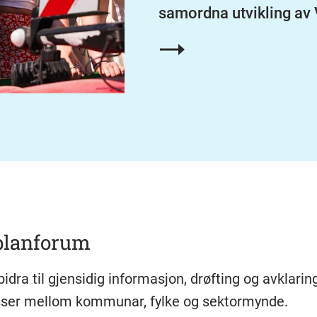
samordna utvikling av 
planforum
idra til gjensidig informasjon, drøfting og avklari
sser mellom kommunar, fylke og sektormynde.