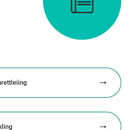
ettleiing
kling