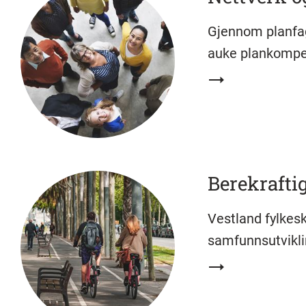
Gjennom planfag
auke plankompet
Berekrafti
Vestland fylkes
samfunnsutvikli