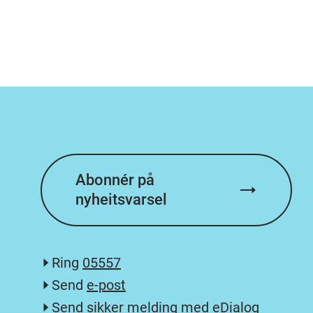
Abonnér på
nyheitsvarsel
Ring
05557
Send
e-post
Send sikker melding med eDialog