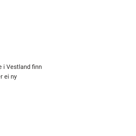
 i Vestland finn
r ei ny