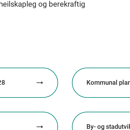
 heilskapleg og berekraftig
28
Kommunal planr
By- og stadutvi