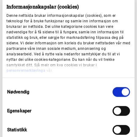
Informasjonskapslar (cookies)
Denne nettsida brukar informasjonskapslar (cookies), som er
teknologi for å bruke funksjonar og samle inn informasjon om
brukarar av nettsida. Dei ulike kategoriane cookies kan vere
nødvendige for å få sidene til å fungere, samle inn informasjon til
statistikk og bruk, eller sørgje for marknadsføring tilpassa deg på
sidene. Vi deler informasjon om korleis du bruker nettstaden vår med
partnarane våre innan sosiale medium, annonsering og
Gir breibandsløft til Eidfjord
analysearbeid. Ved å nytte vala nedanfor samtykkjer du til at vi
nyttar dei ulike cookies-kategoriane. Du kan når du vil trekke
kommune
samtykket ditt. Sjå meir om kva cookies vi brukar i
personvernerklæringa
vår.
Vestland fylkeskommune bidrar med 5,4
S
millionar kroner i tilskot i eit spleiselag med
Nødvendig
a
kommune og utbyggjar. Investeringa vil gje
m
kommunen tilgang til breiband med gigabit-
t
Egenskaper
y
kapasitet.
k
k
Statistikk
e