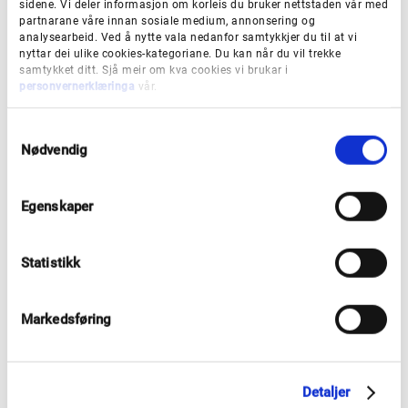
08
sidene. Vi deler informasjon om korleis du bruker nettstaden vår med
kommune
01-
Hefte 1, 1983 - hefte 25,
partnarane våre innan sosiale medium, annonsering og
(Framhald
Nei
10
2007
analysearbeid. Ved å nytte vala nedanfor samtykkjer du til at vi
i: Førde
nyttar dei ulike cookies-kategoriane. Du kan når du vil trekke
1X
historieskri
samtykket ditt. Sjå meir om kva cookies vi brukar i
ft)
personvernerklæringa
vår.
S
Sogehefte
Nødvendig
for Askvoll
a
kommune
15
m
Nr
(Framhald
02-
Nr 13, 2000 - nr 17, 2004 ;
t
13,
av:
49
Nr 18, 2013 - nr 25, 2020
Egenskaper
y
2000
Sogeskrift
54
k
for Askvoll
k
kommune)
Statistikk
e
v
Sogehefte
a
Markedsføring
for Gaular
18
l
(Framhald
93-
g
2011-2018
Nei
av:
26
Sogeskrift
57
Detaljer
for Gaular)