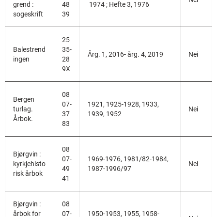
grend :
48
1974 ; Hefte 3, 1976
sogeskrift
39
25
Balestrend
35-
Årg. 1, 2016- årg. 4, 2019
Nei
ingen
28
9X
08
Bergen
07-
1921, 1925-1928, 1933,
turlag.
Nei
37
1939, 1952
Årbok.
83
08
Bjørgvin :
07-
1969-1976, 1981/82-1984,
kyrkjehisto
Nei
49
1987-1996/97
risk årbok
41
Bjørgvin :
08
årbok for
07-
1950-1953, 1955, 1958-