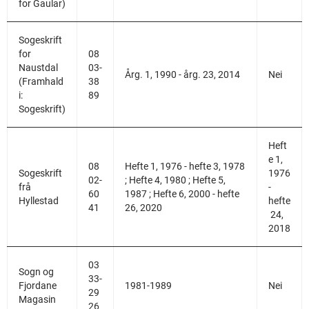
for Gaular)
Sogeskrift
for
08
Naustdal
03-
Årg. 1, 1990 - årg. 23, 2014
Nei
(Framhald
38
i:
89
Sogeskrift)
Heft
e 1,
08
Hefte 1, 1976 - hefte 3, 1978
Sogeskrift
1976
02-
; Hefte 4, 1980 ; Hefte 5,
frå
-
60
1987 ; Hefte 6, 2000 - hefte
Hyllestad
hefte
41
26, 2020
24,
2018
03
Sogn og
33-
Fjordane
1981-1989
Nei
29
Magasin
26