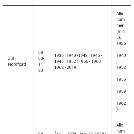
Alle
num
mer
(min
us
1936
,
08
1936 ; 1940 -1942 ; 1945 -
1940
Jul i
03-
1946 ; 1952 ; 1956 - 1960 ;
,
Nordfjord
11
1962 - 2019
1952
93
,
1956
,
1959
,
1962
)
Alle
num