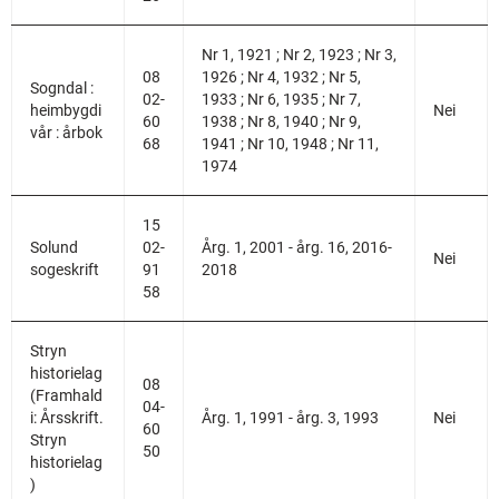
Nr 1, 1921 ; Nr 2, 1923 ; Nr 3,
08
1926 ; Nr 4, 1932 ; Nr 5,
Sogndal :
02-
1933 ; Nr 6, 1935 ; Nr 7,
heimbygdi
Nei
60
1938 ; Nr 8, 1940 ; Nr 9,
vår : årbok
68
1941 ; Nr 10, 1948 ; Nr 11,
1974
15
Solund
02-
Årg. 1, 2001 - årg. 16, 2016-
Nei
sogeskrift
91
2018
58
Stryn
historielag
08
(Framhald
04-
i: Årsskrift.
Årg. 1, 1991 - årg. 3, 1993
Nei
60
Stryn
50
historielag
)