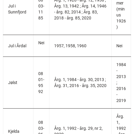
08
Årg. 1, 1926 - årg. 12, 1938 ;
mer
Jul i
03-
Årg. 13, 1942 ; Årg. 14, 1946
(min
Sunnfjord
11
- årg. 82, 2014 ; Årg. 83,
us
85
2018 - årg. 85, 2020
1926
)
Nei
Jul i Årdal
1957, 1958, 1960
Nei
1984
-
08
2013
01-
Årg. 1, 1984 - årg. 30, 2013 ;
Jølst
;
95
Årg. 31, 2016 - årg. 35, 2020
2016
92
-
2019
Årg.
08
1,
03-
Årg. 1, 1992 - årg. 29, nr 2,
1992
Kjelda