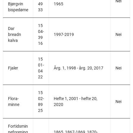
Nei
Bjørgvin
49
1965
bispedøme
33
15
Dar
04-
breadn
1997-2019
Nei
39
kalva
16
15
01-
Fjaler
Årg. 1, 1998 - årg. 20, 2017
Nei
04
22
15
Flora-
02-
Hefte 1, 2001 - hefte 20,
Nei
minne
89
2020
25
Fortidsmin
neforening
1865, 1867-1869, 1870-