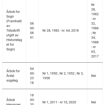
Nr
28,
Årbok for
1982
Sogn
- nr
(Framhald
08
32,
av:
00-
1986
Tidsskrift
Nr 28, 1982 - nr. 64, 2018
08
; Nr
utgitt av
91
34,
Historielag
1988
et for
- nr
Sogn)
63,
2017
04
Årbok for
00-
Nr 1, 1950 ; Nr 2, 1952 ; Nr 3,
Årdal
Nei
23
1958
sogelag
18
18
Årbok
93-
Nr 1, 2011 - nr 10, 2020
Nei
Høyanger
20