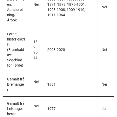
en.
Nei
1871, 1873, 1875-1901,
Nei
Aarsberet
1903-1908, 1909-1910,
ning/
1911-1964
Årbok
Førde
historieskri
18
ft
90-
(Framhald
2008-2020
Nei
95
av:
23
Sogeblad
for Førde)
Gamalt frå
Nei
Bremange
1981
Nei
r
Gamalt frå
Nei
Leikanger
1977
Ja
herad