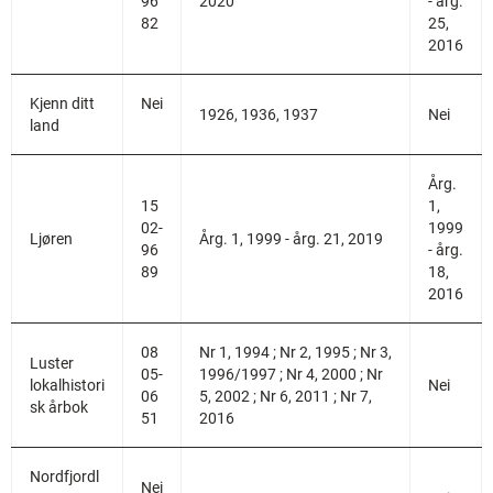
96
2020
- årg.
82
25,
2016
Kjenn ditt
Nei
1926, 1936, 1937
Nei
land
Årg.
15
1,
02-
1999
Ljøren
Årg. 1, 1999 - årg. 21, 2019
96
- årg.
89
18,
2016
08
Nr 1, 1994 ; Nr 2, 1995 ; Nr 3,
Luster
05-
1996/1997 ; Nr 4, 2000 ; Nr
lokalhistori
Nei
06
5, 2002 ; Nr 6, 2011 ; Nr 7,
sk årbok
51
2016
Nordfjordl
Nei