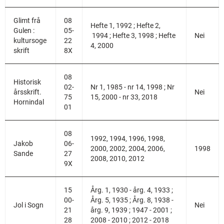
Glimt frå
08
Hefte 1, 1992 ; Hefte 2,
Gulen :
05-
1994 ; Hefte 3, 1998 ; Hefte
Nei
kultursoge
22
4, 2000
skrift
8X
08
Historisk
02-
Nr 1, 1985 - nr 14, 1998 ; Nr
årsskrift.
Nei
75
15, 2000 - nr 33, 2018
Hornindal
01
08
1992, 1994, 1996, 1998,
Jakob
06-
2000, 2002, 2004, 2006,
1998
Sande
27
2008, 2010, 2012
9X
15
Årg. 1, 1930 - årg. 4, 1933 ;
00-
Årg. 5, 1935 ; Årg. 8, 1938 -
Jol i Sogn
Nei
21
årg. 9, 1939 ; 1947 - 2001 ;
28
2008 - 2010 ; 2012 - 2018