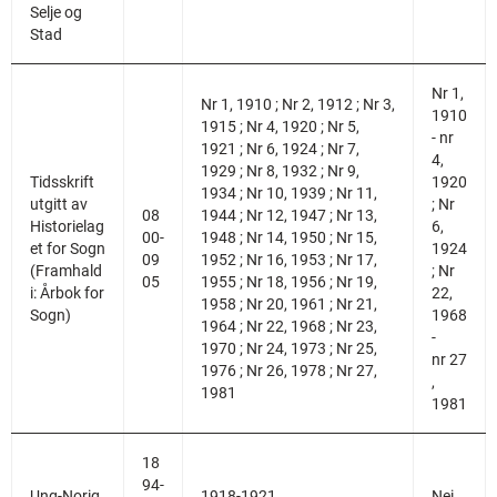
Selje og
Stad
Nr 1,
Nr 1, 1910 ; Nr 2, 1912 ; Nr 3,
1910
1915 ; Nr 4, 1920 ; Nr 5,
- nr
1921 ; Nr 6, 1924 ; Nr 7,
4,
1929 ; Nr 8, 1932 ; Nr 9,
Tidsskrift
1920
1934 ; Nr 10, 1939 ; Nr 11,
utgitt av
; Nr
08
1944 ; Nr 12, 1947 ; Nr 13,
Historielag
6,
00-
1948 ; Nr 14, 1950 ; Nr 15,
et for Sogn
1924
09
1952 ; Nr 16, 1953 ; Nr 17,
(Framhald
; Nr
05
1955 ; Nr 18, 1956 ; Nr 19,
i: Årbok for
22,
1958 ; Nr 20, 1961 ; Nr 21,
Sogn)
1968
1964 ; Nr 22, 1968 ; Nr 23,
-
1970 ; Nr 24, 1973 ; Nr 25,
nr 27
1976 ; Nr 26, 1978 ; Nr 27,
,
1981
1981
18
94-
Ung-Norig
1918-1921
Nei