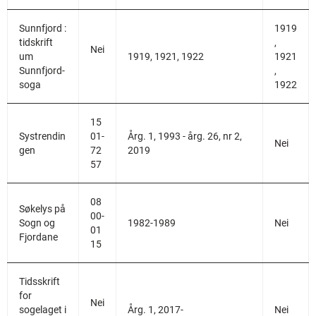
Sunnfjord :
1919
tidskrift
,
Nei
um
1919, 1921, 1922
1921
Sunnfjord-
,
soga
1922
15
Systrendin
01-
Årg. 1, 1993 - årg. 26, nr 2,
Nei
gen
72
2019
57
08
Søkelys på
00-
Sogn og
1982-1989
Nei
01
Fjordane
15
Tidsskrift
for
Nei
sogelaget i
Årg. 1, 2017-
Nei