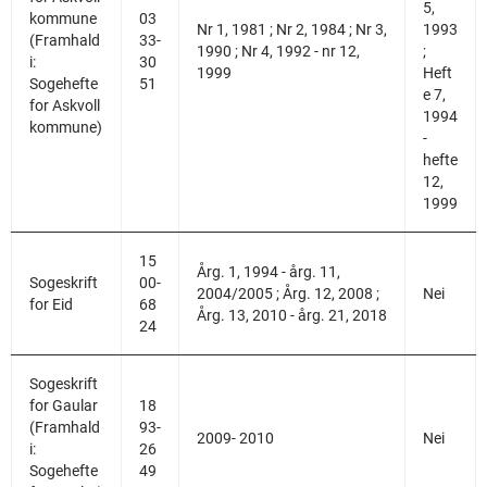
5,
kommune
03
Nr 1, 1981 ; Nr 2, 1984 ; Nr 3,
1993
(Framhald
33-
1990 ; Nr 4, 1992 - nr 12,
;
i:
30
1999
Heft
Sogehefte
51
e 7,
for Askvoll
1994
kommune)
-
hefte
12,
1999
15
Årg. 1, 1994 - årg. 11,
Sogeskrift
00-
2004/2005 ; Årg. 12, 2008 ;
Nei
for Eid
68
Årg. 13, 2010 - årg. 21, 2018
24
Sogeskrift
for Gaular
18
(Framhald
93-
2009- 2010
Nei
i:
26
Sogehefte
49