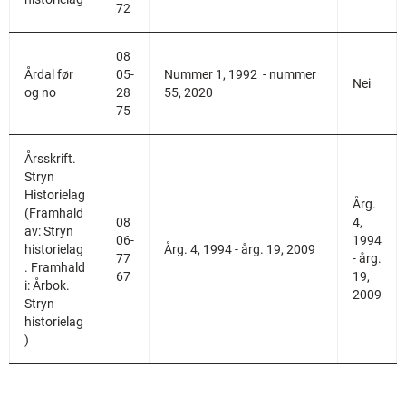
72
08
Årdal før
05-
Nummer 1, 1992 - nummer
Nei
og no
28
55, 2020
75
Årsskrift.
Stryn
Historielag
Årg.
(Framhald
08
4,
av: Stryn
06-
1994
historielag
Årg. 4, 1994 - årg. 19, 2009
77
- årg.
. Framhald
67
19,
i: Årbok.
2009
Stryn
historielag
)