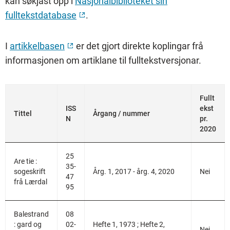
kan søkjast opp i
Nasjonalbiblioteket sin
fulltekstdatabase
.
I
artikkelbasen
er det gjort direkte koplingar frå
informasjonen om artiklane til fulltekstversjonar.
Fullt
ISS
ekst
Tittel
Årgang / nummer
N
pr.
2020
25
Are tie :
35-
sogeskrift
Årg. 1, 2017 - årg. 4, 2020
Nei
47
frå Lærdal
95
Balestrand
08
: gard og
02-
Hefte 1, 1973 ; Hefte 2,
Nei