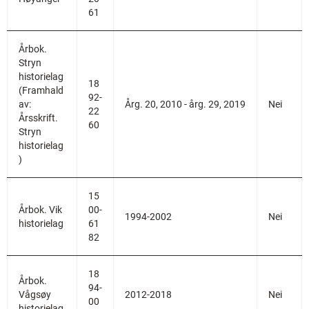
61
Årbok.
Stryn
historielag
18
(Framhald
92-
av:
Årg. 20, 2010 - årg. 29, 2019
Nei
22
Årsskrift.
60
Stryn
historielag
)
15
Årbok. Vik
00-
1994-2002
Nei
historielag
61
82
18
Årbok.
94-
Vågsøy
2012-2018
Nei
00
historielag