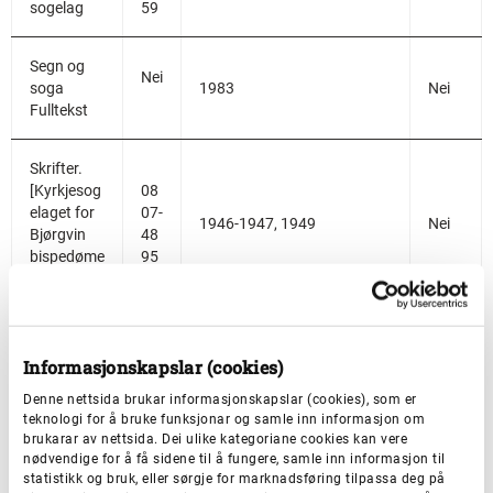
sogelag
59
Segn og
Nei
soga
1983
Nei
Fulltekst
Skrifter.
[Kyrkjesog
08
elaget for
07-
1946-1947, 1949
Nei
Bjørgvin
48
bispedøme
95
]
15
02-
Informasjonskapslar (cookies)
So han sa -
Årg. 1, 2000 - årg. 21, 2020
Nei
46
Denne nettsida brukar informasjonskapslar (cookies), som er
44
teknologi for å bruke funksjonar og samle inn informasjon om
brukarar av nettsida. Dei ulike kategoriane cookies kan vere
nødvendige for å få sidene til å fungere, samle inn informasjon til
Sogeblad
statistikk og bruk, eller sørgje for marknadsføring tilpassa deg på
frå Førde