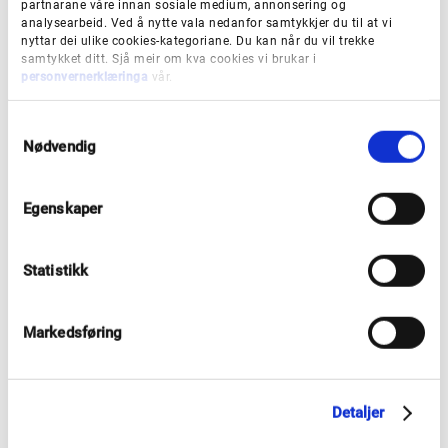
partnarane våre innan sosiale medium, annonsering og
analysearbeid. Ved å nytte vala nedanfor samtykkjer du til at vi
nyttar dei ulike cookies-kategoriane. Du kan når du vil trekke
Lær meir om lærlingordninga
samtykket ditt. Sjå meir om kva cookies vi brukar i
personvernerklæringa
vår.
Vil du vite meir om korleis du kan søke
S
læreplass, og kva det betyr å vere lærling?
Nødvendig
a
m
t
Egenskaper
y
Les meir
k
k
Statistikk
e
v
a
Markedsføring
l
g
Ti tips til deg som skal ut i lære
Detaljer
Jeba
Humayra
Ali
er tidlegare lærling i kontorfaget