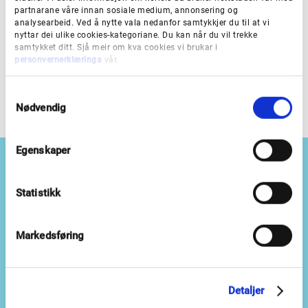
Ressursar
partnarane våre innan sosiale medium, annonsering og
analysearbeid. Ved å nytte vala nedanfor samtykkjer du til at vi
nyttar dei ulike cookies-kategoriane. Du kan når du vil trekke
samtykket ditt. Sjå meir om kva cookies vi brukar i
personvernerklæringa
vår.
Læringsaktivitetar i fag
S
Nødvendig
a
m
t
Egenskaper
y
k
k
Statistikk
e
Besøksadresser
v
a
Markedsføring
Bergen:
Lars Hilles gate 22
l
g
Leikanger:
Askedalen 2
Førde:
Storehagen 1b
Detaljer