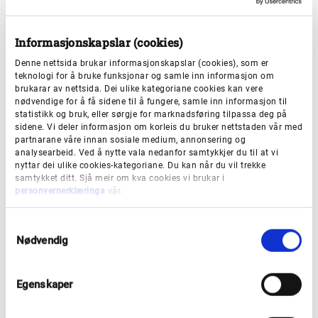
Meir informasjon om individuell
søknadsbehandling og kven som kan søkje
Informasjonskapslar (cookies)
Denne nettsida brukar informasjonskapslar (cookies), som er
Vedleggsskjema
teknologi for å bruke funksjonar og samle inn informasjon om
brukarar av nettsida. Dei ulike kategoriane cookies kan vere
Alle som søkjer 1.februar må fylle ut
nødvendige for å få sidene til å fungere, samle inn informasjon til
statistikk og bruk, eller sørgje for marknadsføring tilpassa deg på
vedleggsskjema og søkje i Vigo
sidene. Vi deler informasjon om korleis du bruker nettstaden vår med
partnarane våre innan sosiale medium, annonsering og
analysearbeid. Ved å nytte vala nedanfor samtykkjer du til at vi
Informasjon som bør vere med i
nyttar dei ulike cookies-kategoriane. Du kan når du vil trekke
samtykket ditt. Sjå meir om kva cookies vi brukar i
vedleggskjemaet
personvernerklæringa
vår.
Informasjonsskjema
S
Nødvendig
a
Informasjon som skal sendast vidare når elev
m
t
startar på ny skule
Egenskaper
y
k