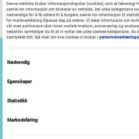
Denne nettsida brukar informasjonskapslar (cookies), som er teknologi f
samle inn informasjon om brukarar av nettsida. Dei ulike kategoriane co
Nord tannhelseområde
nødvendige for å få sidene til å fungere, samle inn informasjon til statisti
for marknadsføring tilpassa deg på sidene. Vi deler informasjon om korl
vår med partnarane våre innan sosiale medium, annonsering og analysea
nedanfor samtykkjer du til at vi nyttar dei ulike cookies-kategoriane. Du k
samtykket ditt. Sjå meir om kva cookies vi brukar i
personvernerklæringa
S
Nødvendig
a
m
Besøksadresser
t
Egenskaper
y
Bergen:
Lars Hilles gate 22
k
Leikanger:
Askedalen 2
k
Statistikk
Førde:
Storehagen 1b
e
v
a
Markedsføring
Opningstid
l
g
08.00–15.00