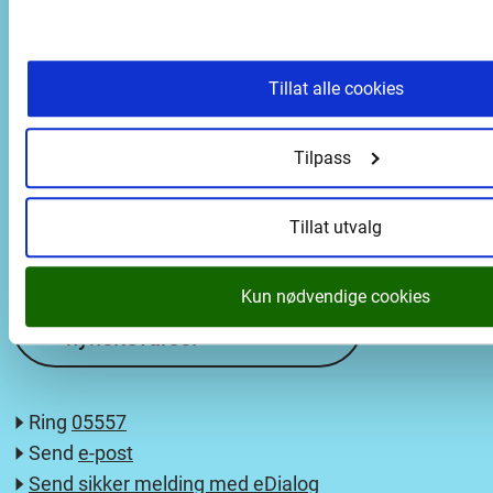
Postadresse
Tillat alle cookies
Vestland fylkeskommune
Askedalen 2
Tilpass
6863 Leikanger
Tillat utvalg
Kun nødvendige cookies
Abonnér på
nyheitsvarsel
Ring
05557
Send
e-post
Send sikker melding med eDialog