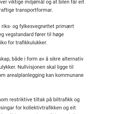
r viktige miljømål og at bilen får eit
aftige transportformar.
 riks- og fylkesvegnettet primært
eg vegstandard fører til høge
ko for trafikkulukker.
ap, både i form av å sikre alternativ
ykker. Nullvisjonen skal ligge til
nnom arealplanlegging kan kommunane
 restriktive tiltak på biltrafikk og
singar for kollektivtrafikken og eit