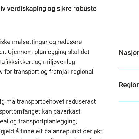
tiv verdiskaping og sikre robuste
tiske målsettingar og redusere
mer. Gjennom planlegging skal det
Nasjon
trafikksikkert og miljøvenleg
for transport og fremjar regional
Region
ftig må transportbehovet reduserast
nsportomfanget kan påverkast
al og transportplanlegging,
gjeld å finne eit balansepunkt der økt