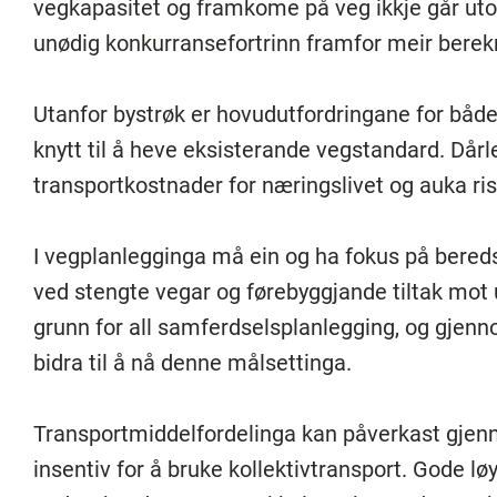
vegkapasitet og framkome på veg ikkje går utove
unødig konkurransefortrinn framfor meir berekr
Utanfor bystrøk er hovudutfordringane for både
knytt til å heve eksisterande vegstandard. Dårl
transportkostnader for næringslivet og auka risi
I vegplanlegginga må ein og ha fokus på beredsk
ved stengte vegar og førebyggjande tiltak mot ul
grunn for all samferdselsplanlegging, og gje
bidra til å nå denne målsettinga.
Transportmiddelfordelinga kan påverkast gjennom
insentiv for å bruke kollektivtransport. Gode løy