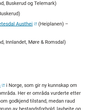
and, Buskerud og Telemark)
Buskerud)
etesdal Austhei
(Heiplanen) –
d, Innlandet, Møre & Romsdal)
n
i Norge, som gir ny kunnskap om
einområda. Her er områda vurderte etter
å som godkjend tilstand, medan raud
grunn av bestandsforhold, lavbeite og