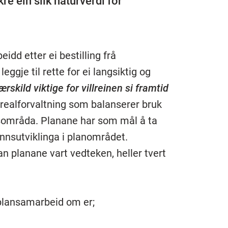
ikre ein slik naturverdi for
eidd etter ei bestilling frå
gje til rette for ei langsiktig og
rskild viktige for villreinen si framtid
 arealforvaltning som balanserer bruk
ensområda. Planane har som mål å ta
unnsutviklinga i planområdet.
dan planane vart vedteken, heller tvert
t plansamarbeid om er;