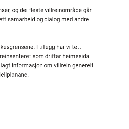
nser, og dei fleste villreinområde går
tett samarbeid og dialog med andre
kesgrensene. I tillegg har vi tett
lreinsenteret som driftar heimesida
telagt informasjon om villrein generelt
fjellplanane.