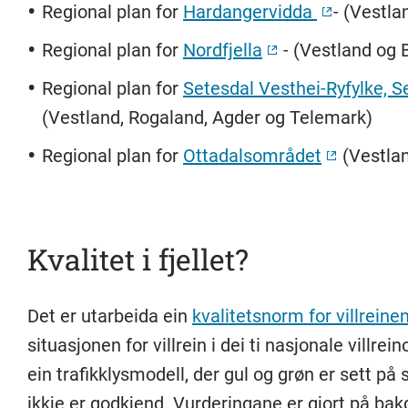
Regional plan for
Hardangervidda
- (Vestl
Regional plan for
Nordfjella
- (Vestland og 
Regional plan for
Setesdal Vesthei-Ryfylke, S
(Vestland, Rogaland, Agder og Telemark)
Regional plan for
Ottadalsområdet
(Vestlan
Kvalitet i fjellet?
Det er utarbeida ein
kvalitetsnorm for villreine
situasjonen for villrein i dei ti nasjonale villr
ein trafikklysmodell, der gul og grøn er sett p
ikkje er godkjend. Vurderingane er gjort på bak