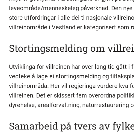
leveområde/menneskeleg påverknad. Den nye ku
store utfordringar i alle dei ti nasjonale villrei
villreinområde i Vestland er kategorisert som
r
Stortingsmelding om villre
Utviklinga for villreinen har over lang tid gått i 
vedteke å lage ei stortingsmelding og tiltakspla
villreinområda. Her vil regjeringa vurdere kva 
villreinen. Det er skissert fem overordna polit
dyrehelse, arealforvaltning, naturrestaurering o
Samarbeid på tvers av fylk