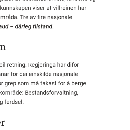
nnskapen viser at villreinen har
nområda. Tre av fire nasjonale
aud – dårleg tilstand
.
in
feil retning. Regjeringa har difor
nar for dei einskilde nasjonale
for grep som må takast for å berge
ikkområde: Bestandsforvaltning,
g ferdsel.
er