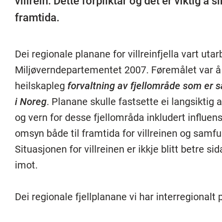
villrein. Dette forpliktar og det er viktig å s
framtida.
Dei regionale planane for villreinfjella vart utarb
Miljøverndepartementet 2007. Føremålet var å leg
heilskapleg
forvaltning av fjellområde som er sæ
i Noreg
. Planane skulle fastsette ei langsiktig
og vern for desse fjellområda inkludert influ
omsyn både til framtida for villreinen og samf
Situasjonen for villreinen er ikkje blitt betre si
imot.
Dei regionale fjellplanane vi har interregional