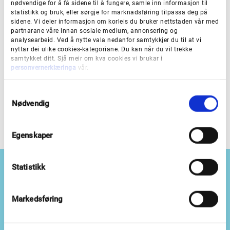
nødvendige for å få sidene til å fungere, samle inn informasjon til
statistikk og bruk, eller sørgje for marknadsføring tilpassa deg på
sidene. Vi deler informasjon om korleis du bruker nettstaden vår med
partnarane våre innan sosiale medium, annonsering og
analysearbeid. Ved å nytte vala nedanfor samtykkjer du til at vi
nyttar dei ulike cookies-kategoriane. Du kan når du vil trekke
samtykket ditt. Sjå meir om kva cookies vi brukar i
Plan- og bygningslova §
personvernerklæringa
vår.
3-2
S
Nødvendig
a
m
t
Egenskaper
y
k
k
Statistikk
e
v
a
Markedsføring
Besøksadresser
l
g
Bergen:
Lars Hilles gate 22