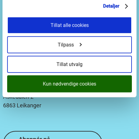
Detaljer
Leikanger:
Askedalen 2
Førde:
Storehagen 1b
Tillat alle cookies
Opningstid
Tilpass
08.00–15.00
Tillat utvalg
Postadresse
Kun nødvendige cookies
Vestland fylkeskommune
Askedalen 2
6863 Leikanger