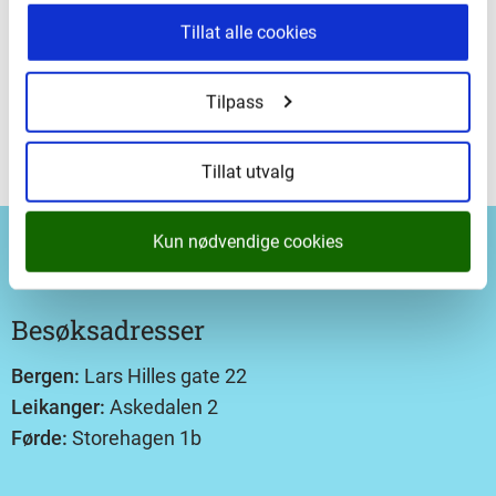
Payment requirements
Tillat alle cookies
Invoices will be paid within 30 days of the invoice
Tilpass
date.
Tillat utvalg
Kun nødvendige cookies
Besøksadresser
Bergen:
Lars Hilles gate 22
Leikanger:
Askedalen 2
Førde:
Storehagen 1b