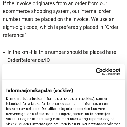
If the invoice originates from an order from our
ecommerce shopping system, our internal order
number must be placed on the invoice. We use an
eight-digit code, which is preferably placed in “Order
reference”.
In the xml-file this number should be placed here:
OrderReference/ID
“Your reference” is a required field in the EHF-
standard. Here you must place a five or six digit
Informasjonskapslar (cookies)
reference. The employee from our organization will
Denne nettsida brukar informasjonskapslar (cookies), som er
provide this when placing the order.
teknologi for å bruke funksjonar og samle inn informasjon om
brukarar av nettsida. Dei ulike kategoriane cookies kan vere
nødvendige for å få sidene til å fungere, samle inn informasjon til
In the xml-file this number should be placed here:
statistikk og bruk, eller sørgje for marknadsføring tilpassa deg på
sidene. Vi deler informasjon om korleis du bruker nettstaden vår med
AccountingCustomerParty/Party/Contact/ID