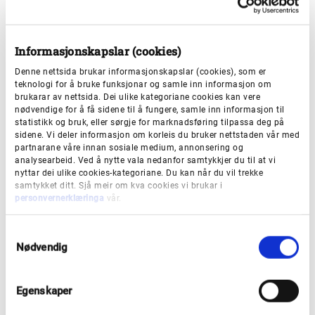
Når du melder deg på nyheitsvarsel på
vestlandfylke.no lagrar vi e-postadressa, og kva for
tema du ønskjer å få nyheiter om. Vi vil òg lagre dato
Informasjonskapslar (cookies)
for når du starta abonneringa og eventuelle endringar
Denne nettsida brukar informasjonskapslar (cookies), som er
du gjer. Når du melder deg av nyheitsvarslinga, vil
teknologi for å bruke funksjonar og samle inn informasjon om
brukarar av nettsida. Dei ulike kategoriane cookies kan vere
denne informasjon om deg bli sletta. Vi vil ikkje bruke
nødvendige for å få sidene til å fungere, samle inn informasjon til
e-postadressa di til noko anna enn å sende deg
statistikk og bruk, eller sørgje for marknadsføring tilpassa deg på
sidene. Vi deler informasjon om korleis du bruker nettstaden vår med
nyheitsvarsling.
partnarane våre innan sosiale medium, annonsering og
analysearbeid. Ved å nytte vala nedanfor samtykkjer du til at vi
nyttar dei ulike cookies-kategoriane. Du kan når du vil trekke
Informasjonskapslar (cookies)
samtykket ditt. Sjå meir om kva cookies vi brukar i
personvernerklæringa
vår.
Første gang du går inn på nettsidene våre, må du
S
samtykke til å få informasjonskapslar i nettlesaren
Nødvendig
a
din. Du kan avstå frå å samtykke til lagring av
m
t
informasjonskapslar, men det kan føre til at
Egenskaper
y
nettsidene ikkje fungerer optimalt.
k