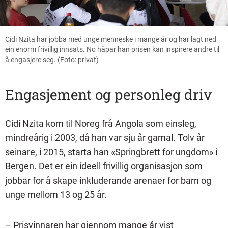
Cidi Nzita har jobba med unge menneske i mange år og har lagt ned
ein enorm frivillig innsats. No håpar han prisen kan inspirere andre til
å engasjere seg. (Foto: privat)
Engasjement og personleg driv
Cidi Nzita kom til Noreg frå Angola som einsleg,
mindreårig i 2003, då han var sju år gamal. Tolv år
seinare, i 2015, starta han «Springbrett for ungdom» i
Bergen. Det er ein ideell frivillig organisasjon som
jobbar for å skape inkluderande arenaer for barn og
unge mellom 13 og 25 år.
– Prisvinnaren har gjennom mange år vist