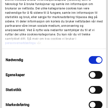
time. Frivillig arbeid har blitt ein viktig del av kven eg
teknologi for å bruke funksjonar og samle inn informasjon om
brukarar av nettsida. Dei ulike kategoriane cookies kan vere
er, fortel prisvinnaren.
nødvendige for å få sidene til å fungere, samle inn informasjon til
statistikk og bruk, eller sørgje for marknadsføring tilpassa deg på
sidene. Vi deler informasjon om korleis du bruker nettstaden vår med
No håpar han prisen han inspirer fleire til å engasjere
partnarane våre innan sosiale medium, annonsering og
analysearbeid. Ved å nytte vala nedanfor samtykkjer du til at vi
seg i frivillig arbeid.
nyttar dei ulike cookies-kategoriane. Du kan når du vil trekke
samtykket ditt. Sjå meir om kva cookies vi brukar i
personvernerklæringa
vår.
– Frivillig arbeid fungerer ikkje utan fellesskap, vi er
mange som løftar saman. Eg håpar også at denne
S
Nødvendig
prisen kan inspirere fleire unge til å engasjere seg. Ein
a
m
treng ikkje vere perfekt eller ha masse erfaring. Det
t
viktigaste er at ein bryr seg og deltek i fellesskap. Det
Egenskaper
y
er slik vi skaper tryggare og meir inkluderande miljø
k
k
for alle, slår Nzita fast.
Statistikk
e
v
26 nominasjonar
a
Markedsføring
l