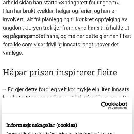
arbeid sidan han starta «Springbrett for ungdom».
Han har brukt kveldar, helgar og ferier, og han er
involvert i alt frå planlegging til konkret oppfølging av
ungdom. Juryen trekkjer fram evna hans til å halde ut
og pågangsmotet hans, og meiner dette gjer han til eit
forbilde som viser frivillig innsats langt utover det
vanlege.
Håpar prisen inspirerer fleire
– Eg gjer dette fordi eg veit kor mykje ein liten innsats
kan bety. Mange ungdomar står i utfordringar, og ofte
treng dei berre eit fellesskap, eit trygt rom eller eit
menneske som bryr seg. Når eg ser kor mykje glede
og meistring dette skaper – både for andre og for
Informasjonskapslar (cookies)
meg sjølv – kjenner eg at det er verdt kvar einaste
Denne nettsida brukar informasjonskapslar (cookies), som er