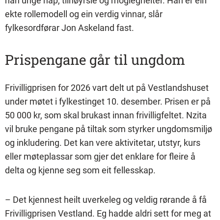
han unge håp, tilhøyrsle og moglegheiter. Han er ein
ekte rollemodell og ein verdig vinnar, slår
fylkesordførar Jon Askeland fast.
Prispengane går til ungdom
Frivilligprisen for 2026 vart delt ut på Vestlandshuset
under møtet i fylkestinget 10. desember. Prisen er på
50 000 kr, som skal brukast innan frivilligfeltet. Nzita
vil bruke pengane på tiltak som styrker ungdomsmiljø
og inkludering. Det kan vere aktivitetar, utstyr, kurs
eller møteplassar som gjer det enklare for fleire å
delta og kjenne seg som eit fellesskap.
– Det kjennest heilt uverkeleg og veldig rørande å få
Frivilligprisen Vestland. Eg hadde aldri sett for meg at