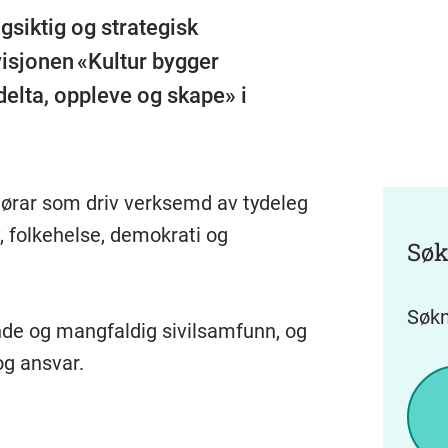
angsiktig og strategisk
visjonen «Kultur bygger
elta, oppleve og skape» i
tørar som driv verksemd av tydeleg
liv, folkehelse, demokrati og
Søk
Søkn
erande og mangfaldig sivilsamfunn, og
 og ansvar.