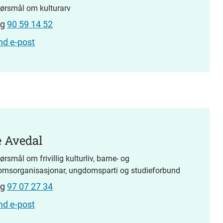
pørsmål om kulturarv
ng
90 59 14 52
nd e-post
 Avedal
ørsmål om frivillig kulturliv, barne- og
msorganisasjonar, ungdomsparti og studieforbund
ng
97 07 27 34
nd e-post