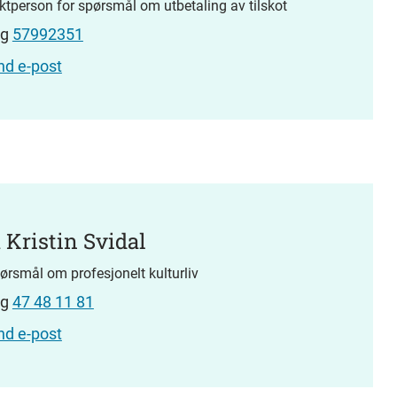
ktperson for spørsmål om utbetaling av tilskot
ng
57992351
nd e-post
 Kristin Svidal
pørsmål om profesjonelt kulturliv
ng
47 48 11 81
nd e-post