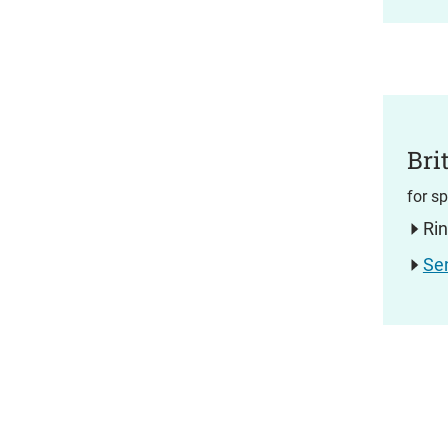
Bri
for sp
Ri
Se