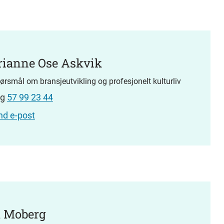
ianne Ose Askvik
pørsmål om bransjeutvikling og profesjonelt kulturliv
ng
57 99 23 44
nd e-post
 Moberg