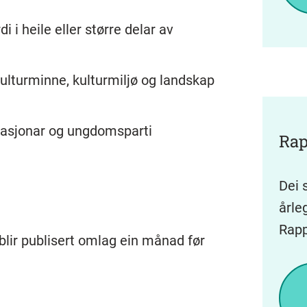
 i heile eller større delar av
 kulturminne, kulturmiljø og landskap
isasjonar og ungdomsparti
Rap
Dei 
årle
Rapp
blir publisert omlag ein månad før