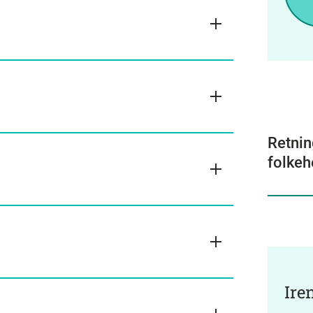
Retning
folkeh
Ire