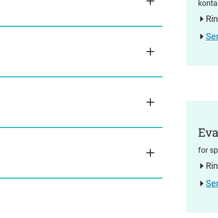
konta
Ri
Se
Eva
for s
Ri
Se