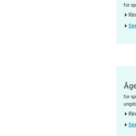
for s
Ri
Se
Åge
for sp
ungdo
Ri
Se