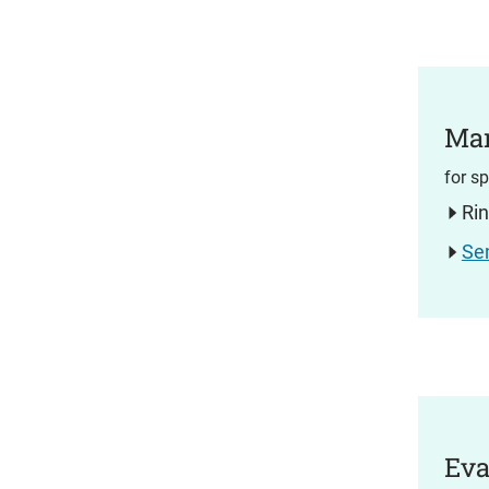
Mar
for s
Ri
Se
Eva