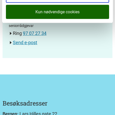
Kun nødvendige cookies
Åge Avedal
seniorrådgjevar
Ring
97 07 27 34
Send e-post
Besøksadresser
Bergen:
Lars Hilles gate 22