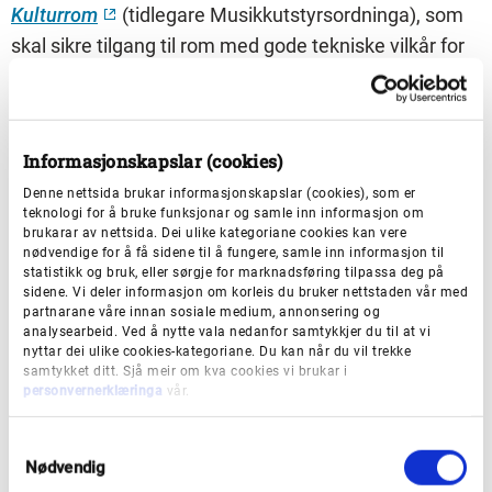
Kulturrom
(tidlegare Musikkutstyrsordninga), som
skal sikre tilgang til rom med gode tekniske vilkår for
øving og framføring av musikk, teater og dans over
heile landet. Søknadsfristar er 1. mars og 1.
september.
Informasjonskapslar (cookies)
Denne nettsida brukar informasjonskapslar (cookies), som er
Arena
teknologi for å bruke funksjonar og samle inn informasjon om
brukarar av nettsida. Dei ulike kategoriane cookies kan vere
nødvendige for å få sidene til å fungere, samle inn informasjon til
Kulturrådet har ei
støtteordning til kulturbygg med
statistikk og bruk, eller sørgje for marknadsføring tilpassa deg på
namnet
ARENA
(tidlegare Rom for kunst) med
sidene. Vi deler informasjon om korleis du bruker nettstaden vår med
partnarane våre innan sosiale medium, annonsering og
søknadsfrist 3. juni.
analysearbeid. Ved å nytte vala nedanfor samtykkjer du til at vi
nyttar dei ulike cookies-kategoriane. Du kan når du vil trekke
samtykket ditt. Sjå meir om kva cookies vi brukar i
Nasjonale kulturbygg
personvernerklæringa
vår.
Kulturdepartementet lyser ut
tilskot til nasjonale
S
kulturbygg
med årleg søknadsfrist 1. januar.
Nødvendig
a