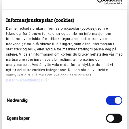
spreiing og sløkke brann, særleg i område der det
er stor avstand til brannstellet
om ein prøver ut nye metodar som har
Informasjonskapslar (cookies)
overføringsverdi til andre område.
Denne nettsida brukar informasjonskapslar (cookies), som er
teknologi for å bruke funksjonar og samle inn informasjon om
Korleis søkjer du?
brukarar av nettsida. Dei ulike kategoriane cookies kan vere
nødvendige for å få sidene til å fungere, samle inn informasjon til
statistikk og bruk, eller sørgje for marknadsføring tilpassa deg på
sidene. Vi deler informasjon om korleis du bruker nettstaden vår med
Du søkjer gjennom søknadssystemet Digisak.
partnarane våre innan sosiale medium, annonsering og
analysearbeid. Ved å nytte vala nedanfor samtykkjer du til at vi
nyttar dei ulike cookies-kategoriane. Du kan når du vil trekke
Søknadsfrist
samtykket ditt. Sjå meir om kva cookies vi brukar i
personvernerklæringa
vår.
1. november
S
Nødvendig
a
m
t
Egenskaper
y
k