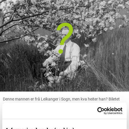
Denne mannen er frå Leikanger i Sogn, men kva heiter han? Biletet
har ID-nummer SFFf-1993357.0111 og er søkbart i det digitale
fylkesarkivet. Foto: Haakon Njøs
I alle år har vi hatt stor glede og nytte av kommentarar