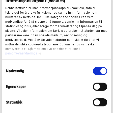
Informasjonskapslar (cookies)
som publikum sender oss om
bileta i arkivet.
Det
Denne nettsida brukar informasjonskapslar (cookies), som er
teknologi for å bruke funksjonar og samle inn informasjon om
kan gjelde alt frå rettskriving av namn, til manglande
brukarar av nettsida. Dei ulike kategoriane cookies kan vere
informasjon, eller ny informasjon til ukjende bilete.
nødvendige for å få sidene til å fungere, samle inn informasjon til
statistikk og bruk, eller sørgje for marknadsføring tilpassa deg på
sidene. Vi deler informasjon om korleis du bruker nettstaden vår med
partnarane våre innan sosiale medium, annonsering og
Tidlegare har publikum kunne sendt inn desse
analysearbeid. Ved å nytte vala nedanfor samtykkjer du til at vi
opplysningane direkte i fotoarkivet, men denne
nyttar dei ulike cookies-kategoriane. Du kan når du vil trekke
samtykket ditt. Sjå meir om kva cookies vi brukar i
funksjonen har vi ikkje lenger. Vi har difor laga eit
personvernerklæringa
vår.
enkelt skjema som gjer nytta, og som ligg tilgjengeleg
her på heimesida. Her kan du legge til rettingar og
S
Nødvendig
opplysningar om eitt eller fleire foto frå arkivet, og
a
m
sende dei inn til oss med få tastetrykk.
t
Egenskaper
y
Skjemaet finn du på heimesida vår for
Foto
.
k
k
Statistikk
e
v