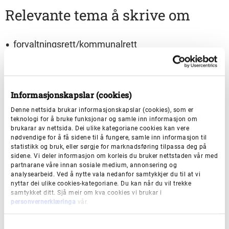
Relevante tema å skrive om
forvaltningsrett/kommunalrett
arbeidsrett
plan- og bygningsrett
Informasjonskapslar (cookies)
fast eiendoms rettsforhold, medrekna
Denne nettsida brukar informasjonskapslar (cookies), som er
ekspropriasjon
teknologi for å bruke funksjonar og samle inn informasjon om
brukarar av nettsida. Dei ulike kategoriane cookies kan vere
rettsreglar knytt til offentleg tenestetilbod (skule,
nødvendige for å få sidene til å fungere, samle inn informasjon til
statistikk og bruk, eller sørgje for marknadsføring tilpassa deg på
tannhelse o.l.)
sidene. Vi deler informasjon om korleis du bruker nettstaden vår med
partnarane våre innan sosiale medium, annonsering og
rettslege vurderingskriterium knytt til
analysearbeid. Ved å nytte vala nedanfor samtykkjer du til at vi
menneskerettar, vurdering basert på barnets beste
nyttar dei ulike cookies-kategoriane. Du kan når du vil trekke
samtykket ditt. Sjå meir om kva cookies vi brukar i
o.l.
personvernerklæringa
vår.
MVA knytt til offentleg aktivitet, MVA-kompensasjon
S