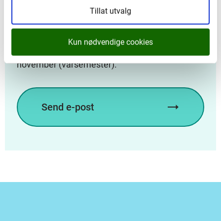
e-post. Beskriv kort innhald og
Tillat utvalg
problemstilling for oppgåva du ønsker å skrive,
samt når oppgåva di skal vere ferdig.
Kun nødvendige cookies
Søknadsfristar: 20. mai (haustsemester) og 20.
november (vårsemester).
Send e-post