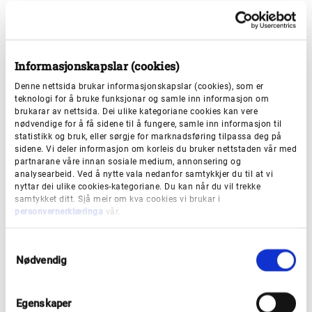
Startpunkt:
Søreide
Lengde (ein veg):
3,5 kilometer
Informasjonskapslar (cookies)
Tid (ein veg):
1 time
Denne nettsida brukar informasjonskapslar (cookies), som er
teknologi for å bruke funksjonar og samle inn informasjon om
Stigning (total):
394 meter
brukarar av nettsida. Dei ulike kategoriane cookies kan vere
nødvendige for å få sidene til å fungere, samle inn informasjon til
statistikk og bruk, eller sørgje for marknadsføring tilpassa deg på
Høgd over havet:
325 meter over havet
sidene. Vi deler informasjon om korleis du bruker nettstaden vår med
partnarane våre innan sosiale medium, annonsering og
Universell utforma tilkomst
analysearbeid. Ved å nytte vala nedanfor samtykkjer du til at vi
nyttar dei ulike cookies-kategoriane. Du kan når du vil trekke
samtykket ditt. Sjå meir om kva cookies vi brukar i
Startpunkt:
parkering like ved hytta
personvernerklæringa
vår.
Lengde:
50 meter
S
Nødvendig
a
Fasilitetar
m
t
Egenskaper
Vedomn:
ja
y