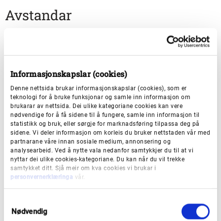
Avstandar
Turen er om lag 1,2 kilometer og tar kring 45 minutt å
gå.
Informasjonskapslar (cookies)
Denne nettsida brukar informasjonskapslar (cookies), som er
teknologi for å bruke funksjonar og samle inn informasjon om
Om hytta/turen
brukarar av nettsida. Dei ulike kategoriane cookies kan vere
nødvendige for å få sidene til å fungere, samle inn informasjon til
statistikk og bruk, eller sørgje for marknadsføring tilpassa deg på
Startpunkt:
parkering til motorcrossbana på Rossland
sidene. Vi deler informasjon om korleis du bruker nettstaden vår med
partnarane våre innan sosiale medium, annonsering og
Lengde (ein veg):
1,3 kilometer
analysearbeid. Ved å nytte vala nedanfor samtykkjer du til at vi
nyttar dei ulike cookies-kategoriane. Du kan når du vil trekke
samtykket ditt. Sjå meir om kva cookies vi brukar i
Tid (ein veg):
50 minutt
personvernerklæringa
vår.
Stigning (totalt):
292 meter
S
Nødvendig
a
Høgd over havet:
315 meter over havet