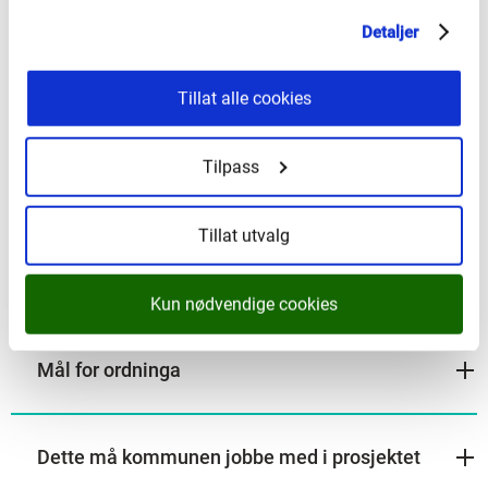
innstilling skal grunngjevast i saksframlegget. Vedtak
Detaljer
som fråvik frå fylkesdirektør si innstilling skal også
grunngjevast. Søknadene skal i hovudsak vere
Tillat alle cookies
handsama innan tre månader etter søknadsfrist.
Tilpass
Søknadskrav
Tillat utvalg
Kva får dei utvalde kommunane?
Kun nødvendige cookies
Mål for ordninga
Dette må kommunen jobbe med i prosjektet