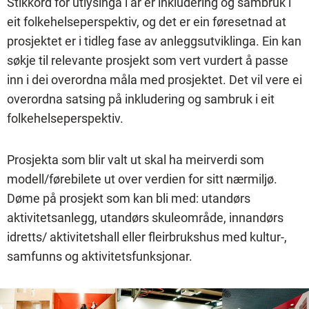
Stikkord for utlysinga i år er inkludering og sambruk i
eit folkehelseperspektiv, og det er ein føresetnad at
prosjektet er i tidleg fase av anleggsutviklinga. Ein kan
søkje til relevante prosjekt som vert vurdert å passe
inn i dei overordna måla med prosjektet. Det vil vere ei
overordna satsing på inkludering og sambruk i eit
folkehelseperspektiv.
Prosjekta som blir valt ut skal ha meirverdi som
modell/førebilete ut over verdien for sitt nærmiljø.
Døme på prosjekt som kan bli med: utandørs
aktivitetsanlegg, utandørs skuleområde, innandørs
idretts/ aktivitetshall eller fleirbrukshus med kultur-,
samfunns og aktivitetsfunksjonar.