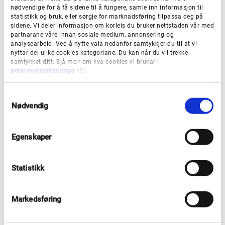
nødvendige for å få sidene til å fungere, samle inn informasjon til
Søknadsfrist
statistikk og bruk, eller sørgje for marknadsføring tilpassa deg på
sidene. Vi deler informasjon om korleis du bruker nettstaden vår med
Søknadsfrist for 2026 blir klar seinare.
partnarane våre innan sosiale medium, annonsering og
analysearbeid. Ved å nytte vala nedanfor samtykkjer du til at vi
nyttar dei ulike cookies-kategoriane. Du kan når du vil trekke
samtykket ditt. Sjå meir om kva cookies vi brukar i
Sakshandsaming og vedtak
personvernerklæringa
vår.
Forvaltningslova ligg til grunn for all
S
søknadshandsaming i Vestland fylkeskommune. Alle
Nødvendig
a
søknader er i utgangspunktet offentleg tilgjengelege,
m
t
jf. Forvaltningslova (Fvl.). Unnatak gjeld
Egenskaper
y
personopplysningar. Desse vert unnateke
k
offentlegheita jf. Fvl. §13. I særlege tilfelle kan utsett
k
Statistikk
e
offentlegheit vurderast etter Fvl. Avdeling for Kultur
v
og folkehelse førebur søknadane for politisk
a
Markedsføring
handsaming og vedtak i Hovudutval for kultur, idrett
l
og inkludering. Kvar søknad er eit einskildvedtak og
g