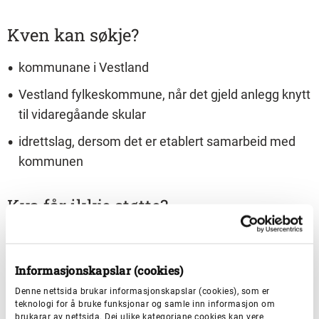
Kven kan søkje?
kommunane i Vestland
Vestland fylkeskommune, når det gjeld anlegg knytt
til vidaregåande skular
idrettslag, dersom det er etablert samarbeid med
kommunen
Kva får ikkje støtte?
ferdig prosjekterte prosjekt
detaljprosjektering – byggeklare teikningar
Informasjonskapslar (cookies)
realisering av bygget/ byggekostnadar
Denne nettsida brukar informasjonskapslar (cookies), som er
teknologi for å bruke funksjonar og samle inn informasjon om
brukarar av nettsida. Dei ulike kategoriane cookies kan vere