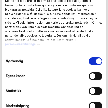
Denne nettsida brukar informasjonskapslar (cookies), som er
skeiv ungdom blant anna gjennom handlingsprogram
teknologi for å bruke funksjonar og samle inn informasjon om
brukarar av nettsida. Dei ulike kategoriane cookies kan vere
for folkehelse, og når det skal lagast retningslinjer for
nødvendige for å få sidene til å fungere, samle inn informasjon til
framtidige fylkeskommunale bygg.
statistikk og bruk, eller sørgje for marknadsføring tilpassa deg på
sidene. Vi deler informasjon om korleis du bruker nettstaden vår med
partnarane våre innan sosiale medium, annonsering og
Fylkesutvalet vedtok desse ti
analysearbeid. Ved å nytte vala nedanfor samtykkjer du til at vi
nyttar dei ulike cookies-kategoriane. Du kan når du vil trekke
punkta i møtet 4. juni
samtykket ditt. Sjå meir om kva cookies vi brukar i
personvernerklæringa
vår.
Auke innsatsen mot kjønns- og
S
Nødvendig
a
seksualitetsrelatert mobbing i den vidaregåande
m
skulen ved å kartlegge pågåande tiltak i dei
t
Egenskaper
vidaregåande skulane i Vestland for å sikre
y
k
kompetanse hjå tilsette. Kartlegginga skal
k
gjerast ved at fylkesdirektør sender ut ei
Statistikk
e
undersøking til skulane.
v
Gjennomføre ein workshop saman med
a
Markedsføring