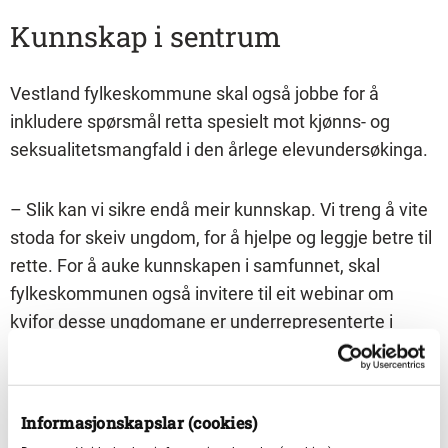
Kunnskap i sentrum
Vestland fylkeskommune skal også jobbe for å
inkludere spørsmål retta spesielt mot kjønns- og
seksualitetsmangfald i den årlege elevundersøkinga.
– Slik kan vi sikre endå meir kunnskap. Vi treng å vite
stoda for skeiv ungdom, for å hjelpe og leggje betre til
rette. For å auke kunnskapen i samfunnet, skal
fylkeskommunen også invitere til eit webinar om
kvifor desse ungdomane er underrepresenterte i
fritidsaktivitetar, og kva vi kan gjere med dette, seier
fylkesordføraren.
Informasjonskapslar (cookies)
Fylkeskommunen skal også følgje opp levekåra for