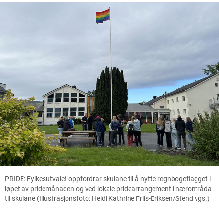
PRIDE: Fylkesutvalet oppfordrar skulane til å nytte regnbogeflagget i
løpet av pridemånaden og ved lokale pridearrangement i nærområda
til skulane (Illustrasjonsfoto: Heidi Kathrine Friis-Eriksen/Stend vgs.)