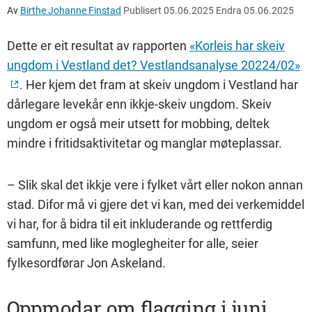
Av
Birthe Johanne Finstad
Publisert
05.06.2025
Endra
05.06.2025
Dette er eit resultat av rapporten
«Korleis har skeiv
ungdom i Vestland det? Vestlandsanalyse 20224/02»
. Her kjem det fram at skeiv ungdom i Vestland har
dårlegare levekår enn ikkje-skeiv ungdom. Skeiv
ungdom er også meir utsett for mobbing, deltek
mindre i fritidsaktivitetar og manglar møteplassar.
– Slik skal det ikkje vere i fylket vårt eller nokon annan
stad. Difor må vi gjere det vi kan, med dei verkemiddel
vi har, for å bidra til eit inkluderande og rettferdig
samfunn, med like moglegheiter for alle, seier
fylkesordførar Jon Askeland.
Oppmodar om flagging i juni