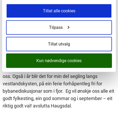
fylkeskommune. Eg skal love for eigen del å utvise
Tillat alle cookies
stor endringsvilje.
Tilpass
Ferie utan bybanediskusjonar
Tillat utvalg
Han avslutta talen med å røpe eigne ferieplanar.
Tradisjonen tru kjem Haugsdal til å feriere i seglbåt.
Kun nødvendige cookies
– Om nokre veker er det ferie for dei fleste av
oss. Også i år blir det for min del segling langs
vestlandskysten, på ein ferie forhåpentleg fri for
bybanediskusjonar som i fjor. Eg vil ønskje oss alle eit
godt fylkesting, ein god sommar og i september – eit
riktig godt val! avslutta Haugsdal.