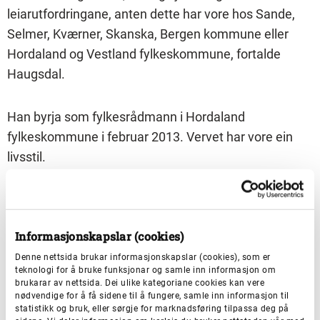
leiarutfordringane, anten dette har vore hos Sande,
Selmer, Kværner, Skanska, Bergen kommune eller
Hordaland og Vestland fylkeskommune, fortalde
Haugsdal.
Han byrja som fylkesrådmann i Hordaland
fylkeskommune i februar 2013. Vervet har vore ein
livsstil.
– Å vere fylkesrådmann eller fylkesdirektør er ingen 8
til 4-jobb, men ein livsstil. Ein livsstil med oppgåver eg
Informasjonskapslar (cookies)
trivst godt med, og som føreset ein svært
Denne nettsida brukar informasjonskapslar (cookies), som er
forståingsfull heimebane. Gunhild er i tillegg til å vere
teknologi for å bruke funksjonar og samle inn informasjon om
ektefelle, også den gode samtalepartnaren min,
brukarar av nettsida. Dei ulike kategoriane cookies kan vere
nødvendige for å få sidene til å fungere, samle inn informasjon til
støtte og utviser eit eineståande tolmod. Då eg søkte
statistikk og bruk, eller sørgje for marknadsføring tilpassa deg på
og fekk stillinga som fylkesdirektør i Vestland